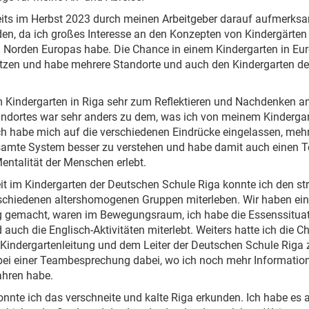
eits im Herbst 2023 durch meinen Arbeitgeber darauf aufmerksa
n, da ich großes Interesse an den Konzepten von Kindergärten
 Norden Europas habe. Die Chance in einem Kindergarten in Eur
nutzen und habe mehrere Standorte und auch den Kindergarten d
im Kindergarten in Riga sehr zum Reflektieren und Nachdenken an
ndortes war sehr anders zu dem, was ich von meinem Kindergar
Ich habe mich auf die verschiedenen Eindrücke eingelassen, meh
amte System besser zu verstehen und habe damit auch einen Tei
ntalität der Menschen erlebt.
t im Kindergarten der Deutschen Schule Riga konnte ich den str
schiedenen altershomogenen Gruppen miterleben. Wir haben ei
 gemacht, waren im Bewegungsraum, ich habe die Essenssituati
 auch die Englisch-Aktivitäten miterlebt. Weiters hatte ich die 
r Kindergartenleitung und dem Leiter der Deutschen Schule Riga
 bei einer Teambesprechung dabei, wo ich noch mehr Informatio
ahren habe.
konnte ich das verschneite und kalte Riga erkunden. Ich habe es