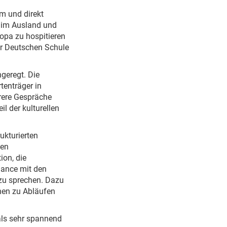
m und direkt
 im Ausland und
opa zu hospitieren
er Deutschen Schule
geregt. Die
tenträger in
rere Gespräche
l der kulturellen
ukturierten
nen
on, die
Chance mit den
 zu sprechen. Dazu
nen zu Abläufen
 als sehr spannend