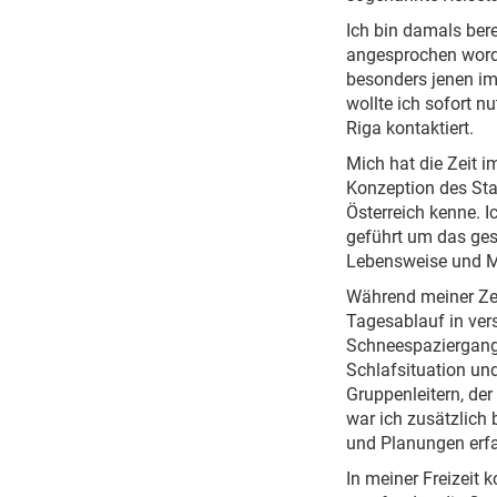
Ich bin damals ber
angesprochen worde
besonders jenen im
wollte ich sofort 
Riga kontaktiert.
Mich hat die Zeit 
Konzeption des Sta
Österreich kenne. 
geführt um das ges
Lebensweise und Me
Während meiner Zei
Tagesablauf in ver
Schneespaziergang
Schlafsituation und
Gruppenleitern, de
war ich zusätzlich
und Planungen erf
In meiner Freizeit 