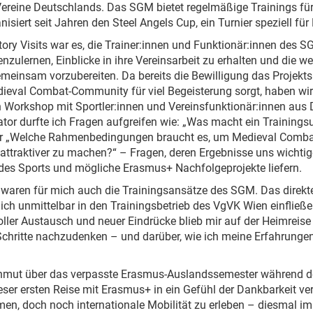
ereine Deutschlands. Das SGM bietet regelmäßige Trainings fü
isiert seit Jahren den Steel Angels Cup, ein Turnier speziell für
tory Visits war es, die Trainer:innen und Funktionär:innen des 
ulernen, Einblicke in ihre Vereinsarbeit zu erhalten und die we
meinsam vorzubereiten. Da bereits die Bewilligung das Projekts 
dieval Combat-Community für viel Begeisterung sorgt, haben wir
 Workshop mit Sportler:innen und Vereinsfunktionär:innen aus
ator durfte ich Fragen aufgreifen wie: „Was macht ein Trainings
r „Welche Rahmenbedingungen braucht es, um Medieval Combat
attraktiver zu machen?“ – Fragen, deren Ergebnisse uns wichtig
des Sports und mögliche Erasmus+ Nachfolgeprojekte liefern.
 waren für mich auch die Trainingsansätze des SGM. Das direkt
ich unmittelbar in den Trainingsbetrieb des VgVK Wien einfließe
oller Austausch und neuer Eindrücke blieb mir auf der Heimreise
Schritte nachzudenken – und darüber, wie ich meine Erfahrunge
hmut über das verpasste Erasmus-Auslandssemester während d
eser ersten Reise mit Erasmus+ in ein Gefühl der Dankbarkeit ve
n, doch noch internationale Mobilität zu erleben – diesmal i