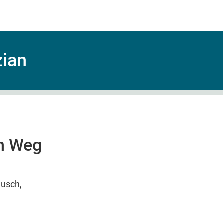
zian
in Weg
ausch,