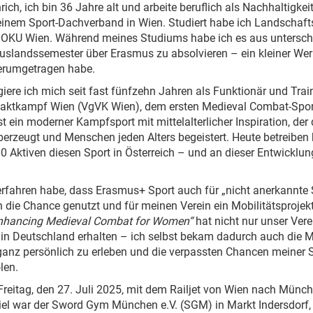
ich, ich bin 36 Jahre alt und arbeite beruflich als Nachhaltigkei
 einem Sport-Dachverband in Wien. Studiert habe ich Landschaft
 BOKU Wien. Während meines Studiums habe ich es aus untersch
 Auslandssemester über Erasmus zu absolvieren – ein kleiner We
herumgetragen habe.
ere ich mich seit fast fünfzehn Jahren als Funktionär und Train
taktkampf Wien (VgVK Wien), dem ersten Medieval Combat-Sport
 ein moderner Kampfsport mit mittelalterlicher Inspiration, der
überzeugt und Menschen jeden Alters begeistert. Heute betreiben
0 Aktiven diesen Sport in Österreich – und an dieser Entwicklung
erfahren habe, dass Erasmus+ Sport auch für „nicht anerkannte 
h die Chance genutzt und für meinen Verein ein Mobilitätsprojekt
nhancing Medieval Combat for Women“
hat nicht nur unser Ver
 in Deutschland erhalten – ich selbst bekam dadurch auch die M
anz persönlich zu erleben und die verpassten Chancen meiner S
len.
 Freitag, den 27. Juli 2025, mit dem Railjet von Wien nach Mün
iel war der Sword Gym München e.V. (SGM) in Markt Indersdorf, e