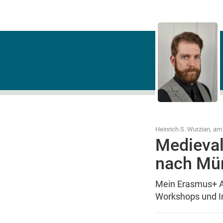
Heinrich S. Wurzian, am
Medieval
nach Mü
Mein Erasmus+ Au
Workshops und In