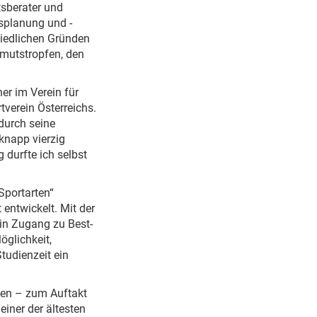
tsberater und
splanung und -
iedlichen Gründen
rmutstropfen, den
er im Verein für
verein Österreichs.
 durch seine
 knapp vierzig
 durfte ich selbst
Sportarten“
 entwickelt. Mit der
ein Zugang zu Best-
öglichkeit,
tudienzeit ein
chen – zum Auftakt
iner der ältesten