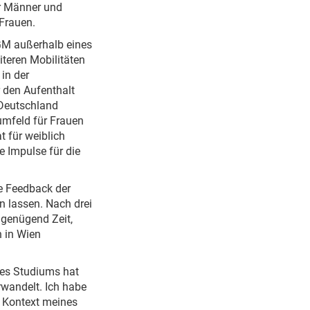
r Männer und
 Frauen.
SGM außerhalb eines
iteren Mobilitäten
in der
 den Aufenthalt
 Deutschland
umfeld für Frauen
 für weiblich
e Impulse für die
e Feedback der
n lassen. Nach drei
 genügend Zeit,
n in Wien
es Studiums hat
rwandelt. Ich habe
m Kontext meines