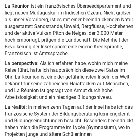
La Réunion
ist ein französisches Überseedépartement und
liegt neben Madagaskar im Indischen Ozean. Nicht größer
als unser Vorarlberg, ist es mit einer beeindruckenden Natur
ausgestattet: Sandstrände, Urwald, Bergflüsse, Hochebenen
und der aktive Vulkan Piton de Neiges, der 3.000 Meter
hoch emporragt, prägen die Landschaft. Die Mehrheit der
Bevölkerung der Insel spricht eine eigene Kreolsprache,
Französisch ist Amtssprache.
La perspective:
Als ich erfahren habe, wohin mich meine
Reise führt, hatte ich hauptsächlich diese zwei Sätze im
Ohr: La Réunion ist eine der gefährlichsten Inseln der Welt,
bekannt für seine zahlreichen Haiattacken auf Menschen,
und La Réunion ist geprägt von Armut durch hohe
Arbeitslosigkeit und ein niedriges Bildungsniveau.
La réalité:
In meinen zehn Tagen auf der Insel habe ich das
französische System der Bildungsberatung kennengelernt
und Bildungseinrichtungen besucht. Besonders beeindruckt
haben mich die Programme im Lycée (Gymnasium), wo in
Projekten junge und ältere Schüler:innen