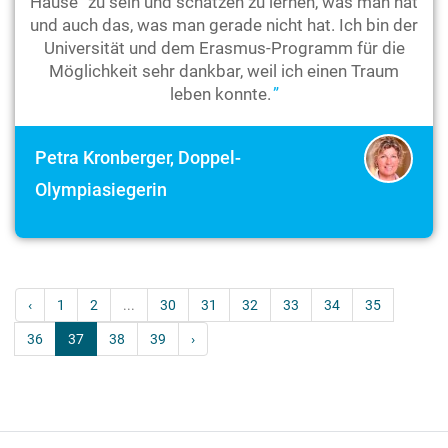
Hause“ zu sein und schätzen zu lernen, was man hat
und auch das, was man gerade nicht hat. Ich bin der
Universität und dem Erasmus-Programm für die
Möglichkeit sehr dankbar, weil ich einen Traum
leben konnte.
Petra Kronberger, Doppel-
Olympiasiegerin
‹
1
2
...
30
31
32
33
34
35
36
37
38
39
›