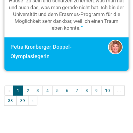
Hause“ zu sein und schätzen zu lernen, was man hat
und auch das, was man gerade nicht hat. Ich bin der
Universität und dem Erasmus-Programm für die
Möglichkeit sehr dankbar, weil ich einen Traum
leben konnte.
Petra Kronberger, Doppel-
Olympiasiegerin
‹
1
2
3
4
5
6
7
8
9
10
...
38
39
›